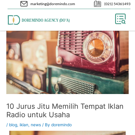
Skip
Post
marketing@doremindo.com
(021) 54361493
to
navigation
content
10 Jurus Jitu Memilih Tempat Iklan
Radio untuk Usaha
/
blog
,
iklan
,
news
/ By
doremindo