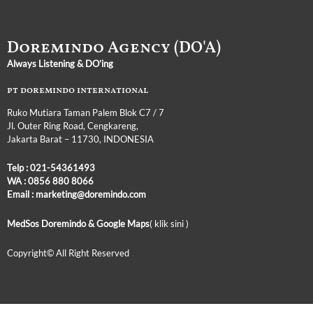
Doremindo Agency (DO'A)
Always Listening & DO’ing
pt doremindo international
Ruko Mutiara Taman Palem Blok C7 / 7
Jl. Outer Ring Road, Cengkareng,
Jakarta Barat – 11730, INDONESIA
Telp :
021-54361493
WA :
0856 880 8066
Email : marketing@doremindo.com
MedSos Doremindo &
Google Maps
( klik sini )
Copyright© All Right
Reserved