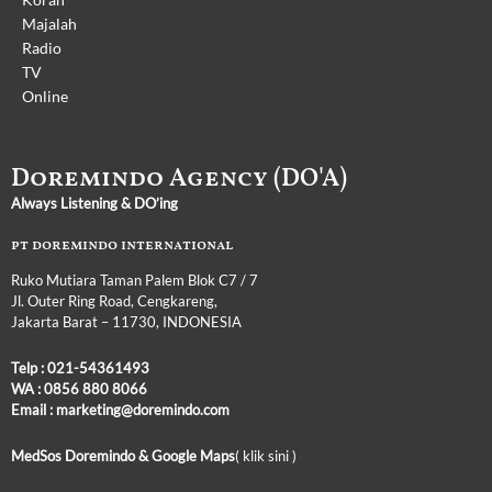
Majalah
Radio
TV
Online
Doremindo Agency (DO'A)
Always Listening & DO’ing
pt doremindo international
Ruko Mutiara Taman Palem Blok C7 / 7
Jl. Outer Ring Road, Cengkareng,
Jakarta Barat – 11730, INDONESIA
Telp :
021-54361493
WA :
0856 880 8066
Email : marketing@doremindo.com
MedSos Doremindo &
Google Maps
( klik sini )