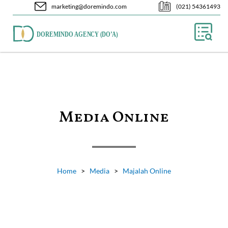
Skip
marketing@doremindo.com
(021) 54361493
to
content
Media Online
Home
>
Media
>
Majalah Online