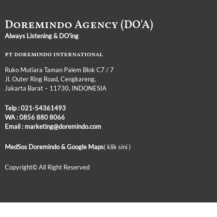
Doremindo Agency (DO'A)
Always Listening & DO’ing
pt doremindo international
Ruko Mutiara Taman Palem Blok C7 / 7
Jl. Outer Ring Road, Cengkareng,
Jakarta Barat – 11730, INDONESIA
Telp :
021-54361493
WA :
0856 880 8066
Email : marketing@doremindo.com
MedSos Doremindo &
Google Maps
( klik sini )
Copyright© All Right
Reserved