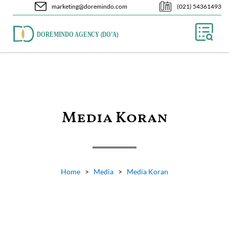
Skip
marketing@doremindo.com
(021) 54361493
to
content
Media Koran
Home
>
Media
>
Media Koran