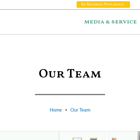
Ke Halaman Pencarian..
media & service
Our Team
Home
>
Our Team