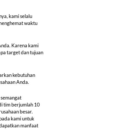
ya, kami selalu
a menghemat waktu
Anda. Karena kami
pa target dan tujuan
arkan kebutuhan
rusahaan Anda.
l semangat
i tim berjumlah 10
rusahaan besar.
pada kami untuk
ndapatkan manfaat