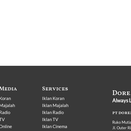
Media
Services
Dore
Koran
Iklan Koran
Always L
Majalah
Iklan Majalah
Radio
Iklan Radio
pt dore
TV
Iklan TV
Ruko Mutia
Online
Iklan Cinema
Jl. Outer 