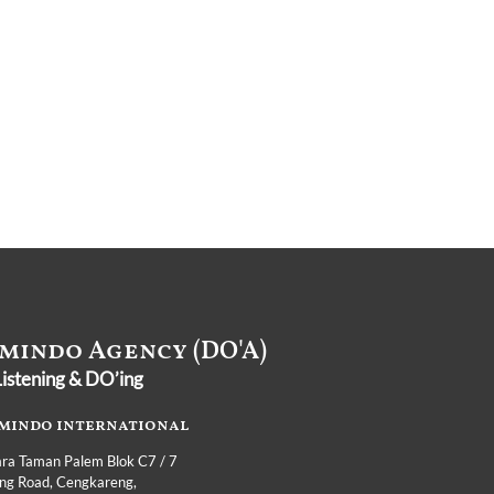
mindo Agency (DO'A)
istening & DO’ing
mindo international
ra Taman Palem Blok C7 / 7
Ring Road, Cengkareng,