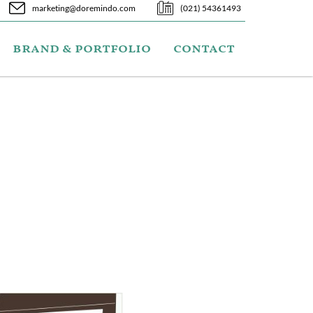
marketing@doremindo.com
(021) 54361493
brand & portfolio
contact