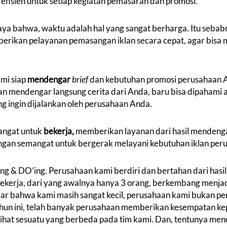
n efisien untuk setiap kegiatan pemasaran dan promosi.
ya bahwa, waktu adalah hal yang sangat berharga. Itu sebabn
rikan pelayanan pemasangan iklan secara cepat, agar bis
.
mi siap
mendengar
brief
dan kebutuhan promosi perusahaan 
n mendengar langsung cerita dari Anda, baru bisa dipahami a
ng ingin dijalankan oleh perusahaan Anda.
angat untuk
bekerja,
memberikan layanan dari hasil mendeng
engan semangat untuk bergerak melayani kebutuhan iklan pe
ing & DO’ing. Perusahaan kami berdiri dan bertahan dari hasi
kerja, dari yang awalnya hanya 3 orang, berkembang menjad
dar bahwa kami masih sangat kecil, perusahaan kami bukan pe
hun ini, telah banyak perusahaan memberikan kesempatan ke
lihat sesuatu yang berbeda pada tim kami. Dan, tentunya me