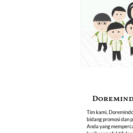
Doremindo
Tim
kami, Doremindo,
bidang promosi dan p
Anda yang memperca