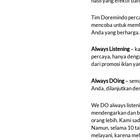
hasil yang efektif da
Tim
Doremindo
perca
mencoba untuk membe
Anda yang berharga
Always Listening
~ ka
percaya, hanya denga
dari promosi iklan ya
Always DOing
~ sem
Anda, dilanjutkan d
We DO
always listen
mendengarkan dan be
orang lebih. Kami sa
Namun, selama 10 ta
melayani, karena me