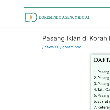
Skip
to
content
Post
navigation
Pasang Iklan di Koran 
/
news
/ By
doremindo
DAFTA
1. Pasang 
2. Pasang 
3. Pasang
4. Tata C
5. Pasang
6. Syarat 
7. Ketera