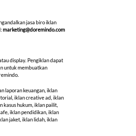
gandalkan jasa biro iklan
l:
marketing@doremindo.com
atau display. Pengiklan dapat
klan untuk membuatkan
oremindo.
lan laporan keuangan, iklan
orial, iklan creative ad, iklan
n kasus hukum, iklan pailit,
cafe, iklan pendidikan, iklan
an jaket, iklan lidah, iklan