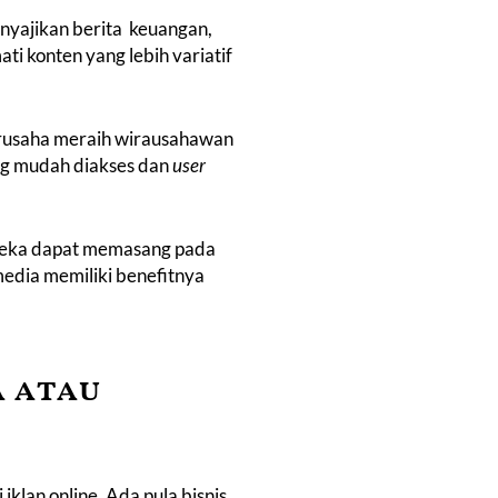
enyajikan berita keuangan,
ti konten yang lebih variatif
berusaha meraih wirausahawan
g mudah diakses dan
user
reka dapat memasang pada
edia memiliki benefitnya
a atau
klan online. Ada pula bisnis