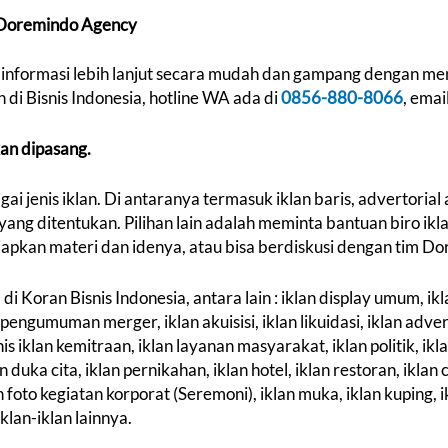
 Doremindo Agency
informasi lebih lanjut secara mudah dan gampang dengan men
di Bisnis Indonesia, hotline WA ada di
0856-880-8066
,
emai
akan dipasang.
jenis iklan. Di antaranya termasuk iklan baris, advertorial 
yang ditentukan. Pilihan lain adalah meminta bantuan biro i
apkan materi dan idenya, atau bisa berdiskusi dengan tim D
di Koran Bisnis Indonesia, antara lain : iklan display umum, ik
pengumuman merger, iklan akuisisi, iklan likuidasi, iklan advert
nis iklan kemitraan, iklan layanan masyarakat, iklan politik, ikla
an duka cita, iklan pernikahan, iklan hotel, iklan restoran, iklan 
foto kegiatan korporat (Seremoni), iklan muka, iklan kuping, ikl
iklan-iklan lainnya.