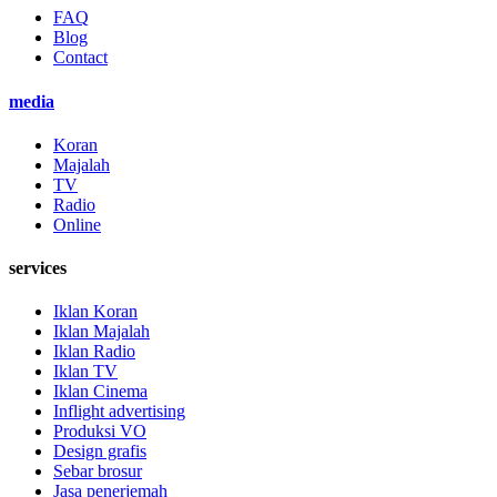
FAQ
Blog
Contact
media
Koran
Majalah
TV
Radio
Online
services
Iklan Koran
Iklan Majalah
Iklan Radio
Iklan TV
Iklan Cinema
Inflight advertising
Produksi VO
Design grafis
Sebar brosur
Jasa penerjemah