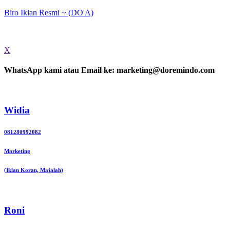
Biro Iklan Resmi ~ (DO'A)
X
WhatsApp kami atau Email ke: marketing@doremindo.com
Widia
081280992082
Marketing
(Iklan Koran, Majalah)
Roni