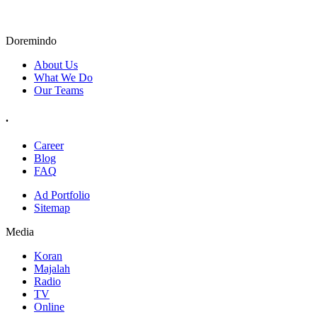
Doremindo
About Us
What We Do
Our Teams
.
Career
Blog
FAQ
Ad Portfolio
Sitemap
Media
Koran
Majalah
Radio
TV
Online