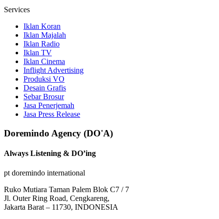
Services
Iklan Koran
Iklan Majalah
Iklan Radio
Iklan TV
Iklan Cinema
Inflight Advertising
Produksi VO
Desain Grafis
Sebar Brosur
Jasa Penerjemah
Jasa Press Release
Doremindo Agency (DO'A)
Always Listening & DO’ing
pt doremindo international
Ruko Mutiara Taman Palem Blok C7 / 7
Jl. Outer Ring Road, Cengkareng,
Jakarta Barat – 11730, INDONESIA