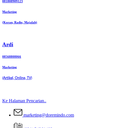
081808909123
Marketing
(Koran, Radio, Majalah)
Ardi
08568808066
Marketing
(Artikel, Online, TV)
Ke Halaman Pencarian..
marketing@doremindo.com