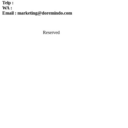
Telp :
021-54361493
WA :
0856 880 8066
Email : marketing@doremindo.com
MedSos Doremindo &
Google Maps
( klik sini )
Copyright© All Right
Reserved