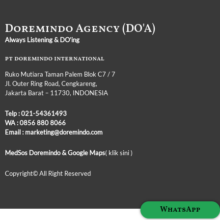
Doremindo Agency (DO'A)
Always Listening & DO’ing
pt doremindo international
Ruko Mutiara Taman Palem Blok C7 / 7
Jl. Outer Ring Road, Cengkareng,
Jakarta Barat – 11730, INDONESIA
Telp :
021-54361493
WA :
0856 880 8066
Email : marketing@doremindo.com
MedSos Doremindo &
Google Maps
( klik sini )
Copyright© All Right
Reserved
WhatsApp