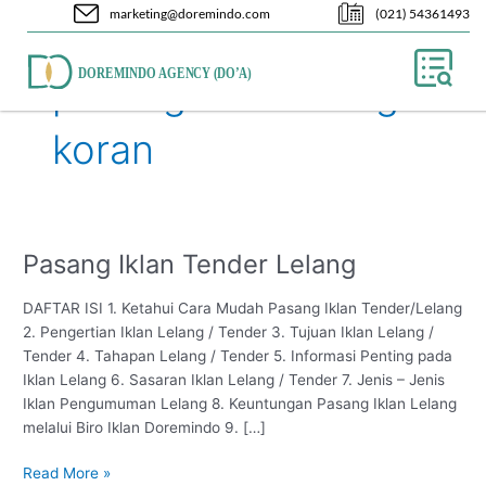
Skip
marketing@doremindo.com
(021) 54361493
to
content
pasang iklan lelang
koran
Pasang Iklan Tender Lelang
Pasang
Iklan
Tender
DAFTAR ISI 1. Ketahui Cara Mudah Pasang Iklan Tender/Lelang
Lelang
2. Pengertian Iklan Lelang / Tender 3. Tujuan Iklan Lelang /
Tender 4. Tahapan Lelang / Tender 5. Informasi Penting pada
Iklan Lelang 6. Sasaran Iklan Lelang / Tender 7. Jenis – Jenis
Iklan Pengumuman Lelang 8. Keuntungan Pasang Iklan Lelang
melalui Biro Iklan Doremindo 9. […]
Read More »