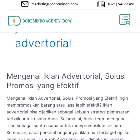
Skip
marketing@doremindo.com
(021) 54361493
to
content
jenis iklan
advertorial
Mengenal Iklan Advertorial, Solusi
Mengenal
Iklan
Promosi yang Efektif
Advertorial,
Solusi
Mengenal Iklan Advertorial, Solusi Promosi yang Efektif Ingin
Promosi
mempromosikan barang atau jasa lebih efektif? Iklan
yang
advertorial bisa dijadikan sebagai sebuah strategi pemasaran
Efektif
terbaik untuk usaha Anda. Selama ini, Anda tentu mengenal
iklan sebagai suatu usaha untuk mempromosikan sesuatu.
Kemudian, pada perkembangannya, iklan pun terbagi-bagi ke
beberapa jenis. Tahukah Anda apa yang dimaksud dengan