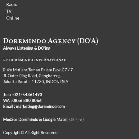
Radio
TV
Online
Doremindo Agency (DO'A)
Always Listening & DO’ing
pt doremindo international
Ruko Mutiara Taman Palem Blok C7 / 7
Jl. Outer Ring Road, Cengkareng,
Jakarta Barat – 11730, INDONESIA
Telp :
021-54361493
WA :
0856 880 8066
Email : marketing@doremindo.com
MedSos Doremindo &
Google Maps
( klik sini )
Copyright© All Right
Reserved