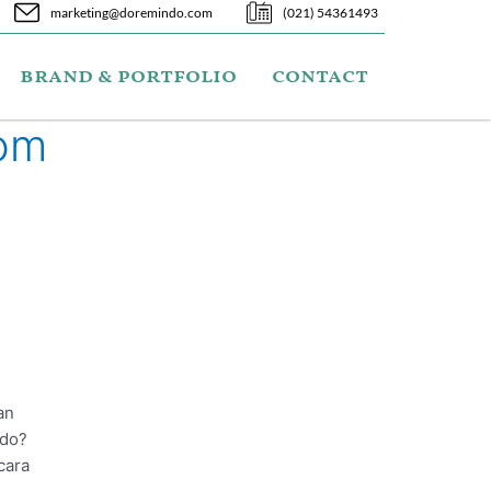
marketing@doremindo.com
(021) 54361493
brand & portfolio
contact
com
m
an
ndo?
cara