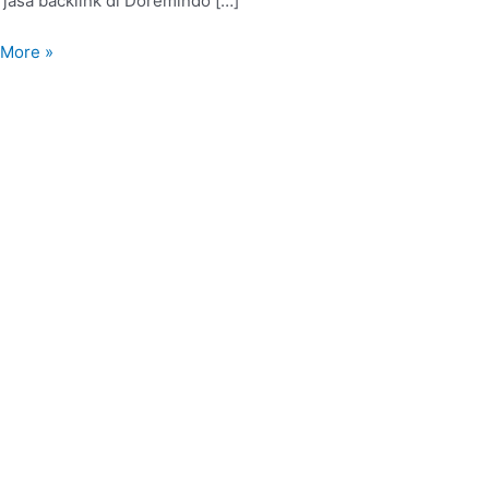
 jasa backlink di Doremindo […]
 More »