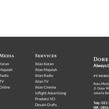
Media
Services
Dore
Koran
Iklan Koran
Always L
Majalah
Iklan Majalah
Radio
Iklan Radio
pt dore
TV
Iklan TV
Ruko Mutia
Online
Iklan Cinema
Jl. Outer 
Inflight Advertising
Jakarta B
Produksi VO
Telp :
021-
Desain Grafis
WA :
0856